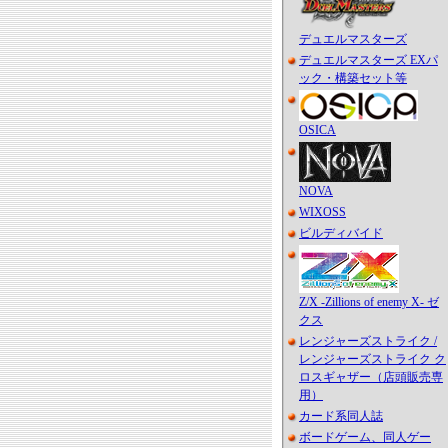
デュエルマスターズ
デュエルマスターズ EXパ
ック・構築セット等
OSICA
NOVA
WIXOSS
ビルディバイド
Z/X -Zillions of enemy X- ゼ
クス
レンジャーズストライク /
レンジャーズストライク ク
ロスギャザー（店頭販売専
用）
カード系同人誌
ボードゲーム、同人ゲー