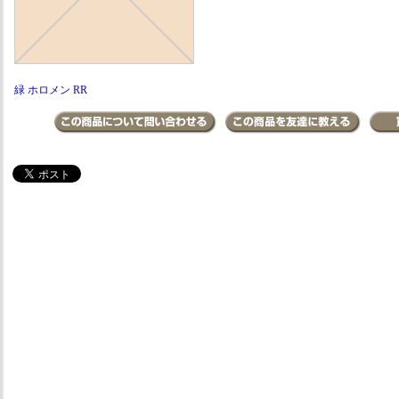
緑 ホロメン RR