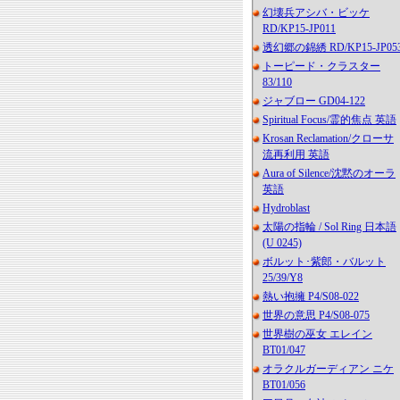
幻壊兵アシバ・ビッケ
RD/KP15-JP011
透幻郷の錦綉 RD/KP15-JP05
トーピード・クラスター
83/110
ジャブロー GD04-122
Spiritual Focus/霊的焦点 英語
Krosan Reclamation/クローサ
流再利用 英語
Aura of Silence/沈黙のオーラ
英語
Hydroblast
太陽の指輪 / Sol Ring 日本語
(U 0245)
ボルット･紫郎・バルット
25/39/Y8
熱い抱擁 P4/S08-022
世界の意思 P4/S08-075
世界樹の巫女 エレイン
BT01/047
オラクルガーディアン ニケ
BT01/056