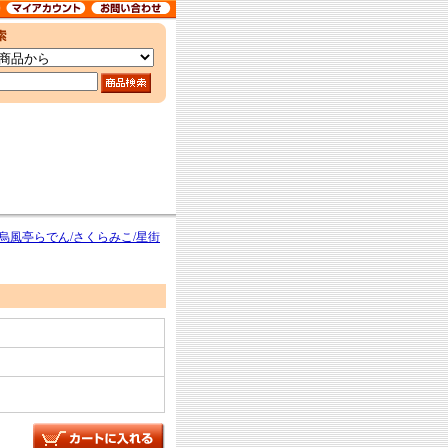
烏風亭らでん/さくらみこ/星街