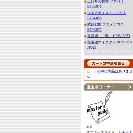
三日月の女神 ツクヨミ
BT03/071
ジャスティス・コバルト
BT04/056
武闘戦艦 プロメテウス
BT04/077
風霊術－「雅」 CRV-JP053
報道狸マイクタン RD/KP07-
JP029
カートの中に商品はありませ
ん
名前
マスターズギルド とみもと