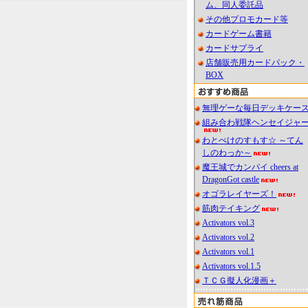
ム、同人委託品
その他プロモカード等
カードゲーム書籍
カードサプライ
店舗販売用カードパック・
BOX
無理ゲーな毎日デッキケー
組み合わ戦隊ヘンセイジャ
わとぺけのすもす☆ ～てん
しのわっか～
魔王城でカンパイ cheers at
DragonGot castle
オゴラレイヤーズ！
筋肉テイキング
Activators vol.3
Activators vol.2
Activators vol.1
Activators vol.1.5
ＴＣＧ擬人化漫画＋