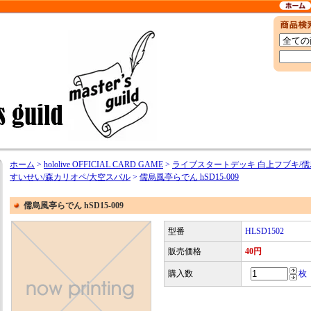
ホーム
>
hololive OFFICIAL CARD GAME
>
ライブスタートデッキ 白上フブキ/儒
すいせい/森カリオペ/大空スバル
>
儒烏風亭らでん hSD15-009
儒烏風亭らでん hSD15-009
型番
HLSD1502
販売価格
40円
購入数
枚