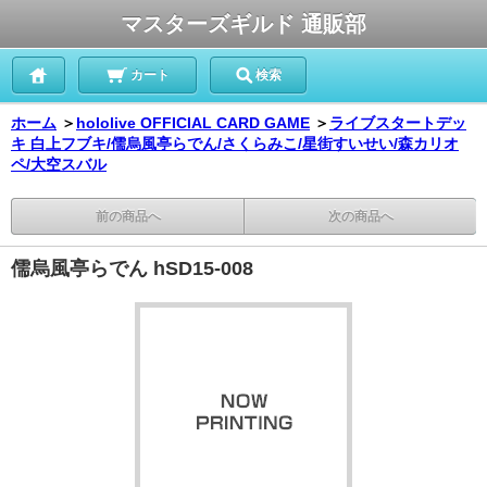
マスターズギルド 通販部
カート
検索
ホーム
＞
hololive OFFICIAL CARD GAME
＞
ライブスタートデッ
キ 白上フブキ/儒烏風亭らでん/さくらみこ/星街すいせい/森カリオ
ペ/大空スバル
前の商品へ
次の商品へ
儒烏風亭らでん hSD15-008