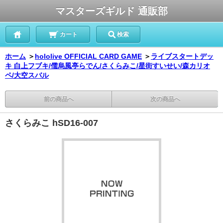
マスターズギルド 通販部
カート
検索
ホーム
＞
hololive OFFICIAL CARD GAME
＞
ライブスタートデッ
キ 白上フブキ/儒烏風亭らでん/さくらみこ/星街すいせい/森カリオ
ペ/大空スバル
前の商品へ
次の商品へ
さくらみこ hSD16-007