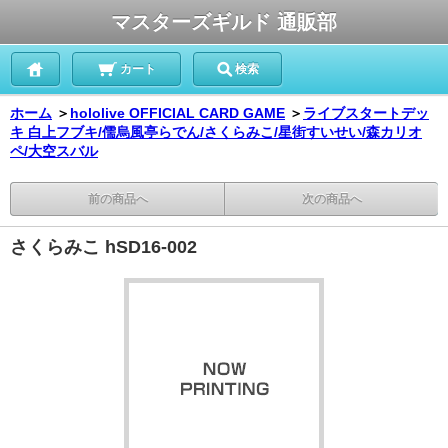
マスターズギルド 通販部
カート
検索
ホーム
＞
hololive OFFICIAL CARD GAME
＞
ライブスタートデッ
キ 白上フブキ/儒烏風亭らでん/さくらみこ/星街すいせい/森カリオ
ペ/大空スバル
前の商品へ
次の商品へ
さくらみこ hSD16-002