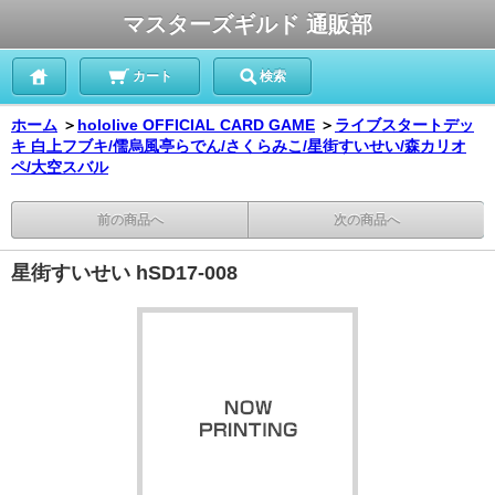
マスターズギルド 通販部
カート
検索
ホーム
＞
hololive OFFICIAL CARD GAME
＞
ライブスタートデッ
キ 白上フブキ/儒烏風亭らでん/さくらみこ/星街すいせい/森カリオ
ペ/大空スバル
前の商品へ
次の商品へ
星街すいせい hSD17-008