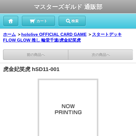
マスターズギルド 通販部
カート
検索
ホーム
＞
hololive OFFICIAL CARD GAME
＞
スタートデッキ
FLOW GLOW 推し 輪堂千速/虎金妃笑虎
前の商品へ
次の商品へ
虎金妃笑虎 hSD11-001