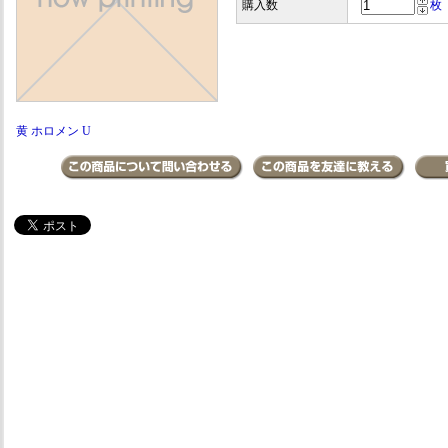
購入数
枚
黄 ホロメン U