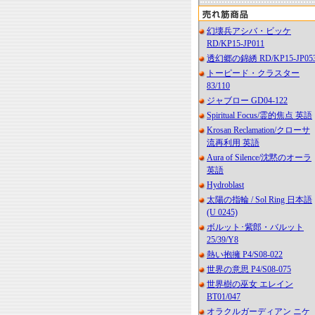
幻壊兵アシバ・ビッケ
RD/KP15-JP011
透幻郷の錦綉 RD/KP15-JP05
トーピード・クラスター
83/110
ジャブロー GD04-122
Spiritual Focus/霊的焦点 英語
Krosan Reclamation/クローサ
流再利用 英語
Aura of Silence/沈黙のオーラ
英語
Hydroblast
太陽の指輪 / Sol Ring 日本語
(U 0245)
ボルット･紫郎・バルット
25/39/Y8
熱い抱擁 P4/S08-022
世界の意思 P4/S08-075
世界樹の巫女 エレイン
BT01/047
オラクルガーディアン ニケ