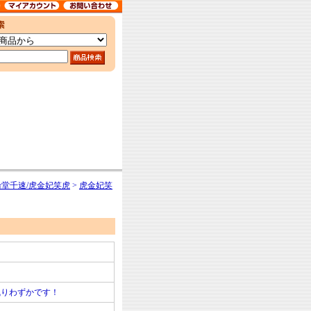
 輪堂千速/虎金妃笑虎
>
虎金妃笑
残りわずかです！