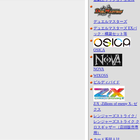
デュエルマスターズ
デュエルマスターズ EXパ
ック・構築セット等
OSICA
NOVA
WIXOSS
ビルディバイド
Z/X -Zillions of enemy X- ゼ
クス
レンジャーズストライク /
レンジャーズストライク ク
ロスギャザー（店頭販売専
用）
カード系同人誌