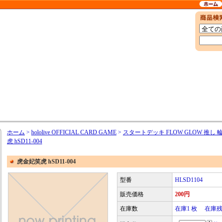
ホーム
>
hololive OFFICIAL CARD GAME
>
スタートデッキ FLOW GLOW 推し
虎 hSD11-004
虎金妃笑虎 hSD11-004
型番
HLSD1104
販売価格
200円
在庫数
在庫1 枚 在庫