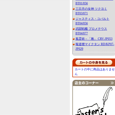
BT01/056
三日月の女神 ツクヨミ
BT03/071
ジャスティス・コバルト
BT04/056
武闘戦艦 プロメテウス
BT04/077
風霊術－「雅」 CRV-JP053
報道狸マイクタン RD/KP07-
JP029
カートの中に商品はありませ
ん