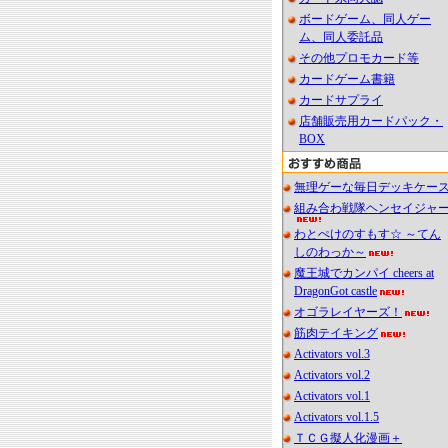
ボードゲーム、同人ゲー
ム、同人委託品
その他プロモカード等
カードゲーム書籍
カードサプライ
店舗販売用カードパック・
BOX
無理ゲーな毎日デッキケー
組み合わ戦隊ヘンセイジャ
わとぺけのすもす☆ ～てん
しのわっか～
魔王城でカンパイ cheers at
DragonGot castle
オゴラレイヤーズ！
筋肉テイキング
Activators vol.3
Activators vol.2
Activators vol.1
Activators vol.1.5
ＴＣＧ擬人化漫画＋