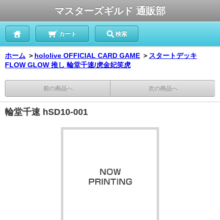
マスターズギルド 通販部
カート
検索
ホーム
＞
hololive OFFICIAL CARD GAME
＞
スタートデッキ
FLOW GLOW 推し 輪堂千速/虎金妃笑虎
前の商品へ
次の商品へ
輪堂千速 hSD10-001