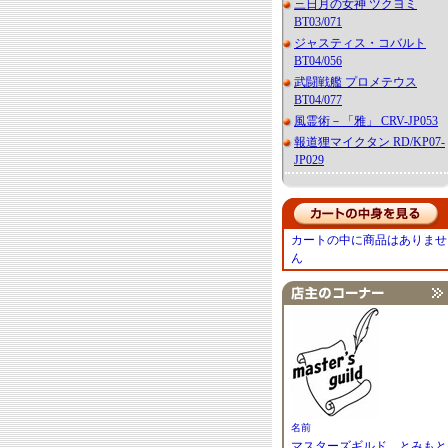
三日月の女神 ツクヨミ
BT03/071
ジャスティス・コバルト
BT04/056
武闘戦艦 プロメテウス
BT04/077
風霊術－「雅」 CRV-JP053
報道狸マイクタン RD/KP07-
JP029
カートの中に商品はありませ
ん
名前
マスターズギルド とみもと