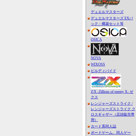
デュエルマスターズ
デュエルマスターズ EXパ
ック・構築セット等
OSICA
NOVA
WIXOSS
ビルディバイド
Z/X -Zillions of enemy X- ゼ
クス
レンジャーズストライク /
レンジャーズストライク ク
ロスギャザー（店頭販売専
用）
カード系同人誌
ボードゲーム、同人ゲー