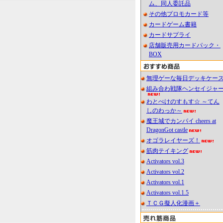
ム、同人委託品
その他プロモカード等
カードゲーム書籍
カードサプライ
店舗販売用カードパック・
BOX
無理ゲーな毎日デッキケー
組み合わ戦隊ヘンセイジャ
わとぺけのすもす☆ ～てん
しのわっか～
魔王城でカンパイ cheers at
DragonGot castle
オゴラレイヤーズ！
筋肉テイキング
Activators vol.3
Activators vol.2
Activators vol.1
Activators vol.1.5
ＴＣＧ擬人化漫画＋