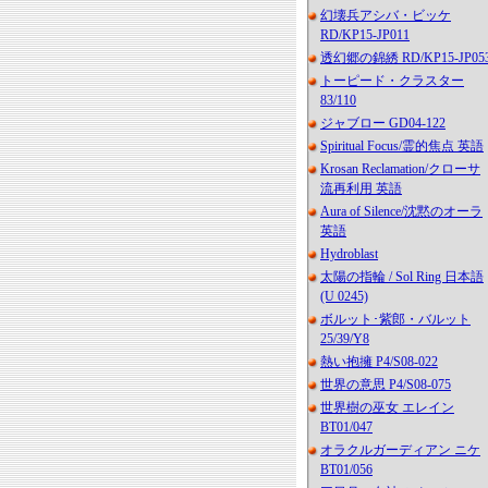
幻壊兵アシバ・ビッケ
RD/KP15-JP011
透幻郷の錦綉 RD/KP15-JP05
トーピード・クラスター
83/110
ジャブロー GD04-122
Spiritual Focus/霊的焦点 英語
Krosan Reclamation/クローサ
流再利用 英語
Aura of Silence/沈黙のオーラ
英語
Hydroblast
太陽の指輪 / Sol Ring 日本語
(U 0245)
ボルット･紫郎・バルット
25/39/Y8
熱い抱擁 P4/S08-022
世界の意思 P4/S08-075
世界樹の巫女 エレイン
BT01/047
オラクルガーディアン ニケ
BT01/056