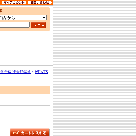
 輪堂千速/虎金妃笑虎
>
WHAT'S