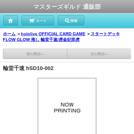
マスターズギルド 通販部
カート
検索
ホーム
＞
hololive OFFICIAL CARD GAME
＞
スタートデッキ
FLOW GLOW 推し 輪堂千速/虎金妃笑虎
前の商品へ
次の商品へ
輪堂千速 hSD10-002