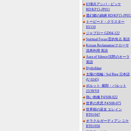
幻壊兵アシバ・ビッケ
RD/KP15-JP011
透幻郷の錦綉 RD/KP15-JP05
トーピード・クラスター
83/110
ジャブロー GD04-122
Spiritual Focus/霊的焦点 英語
Krosan Reclamation/クローサ
流再利用 英語
Aura of Silence/沈黙のオーラ
英語
Hydroblast
太陽の指輪 / Sol Ring 日本語
(U 0245)
ボルット･紫郎・バルット
25/39/Y8
熱い抱擁 P4/S08-022
世界の意思 P4/S08-075
世界樹の巫女 エレイン
BT01/047
オラクルガーディアン ニケ
BT01/056