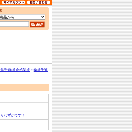
 輪堂千速/虎金妃笑虎
>
輪堂千速
残りわずかです！