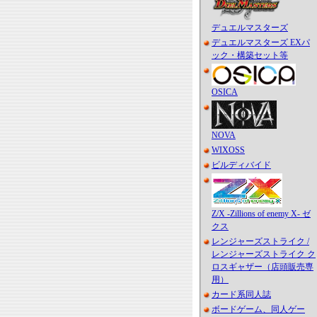
デュエルマスターズ
デュエルマスターズ EXパ
ック・構築セット等
OSICA
NOVA
WIXOSS
ビルディバイド
Z/X -Zillions of enemy X- ゼ
クス
レンジャーズストライク /
レンジャーズストライク ク
ロスギャザー（店頭販売専
用）
カード系同人誌
ボードゲーム、同人ゲー