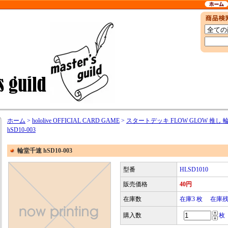
ホーム
>
hololive OFFICIAL CARD GAME
>
スタートデッキ FLOW GLOW 推し
hSD10-003
輪堂千速 hSD10-003
型番
HLSD1010
販売価格
40円
在庫数
在庫3 枚 在庫
購入数
枚