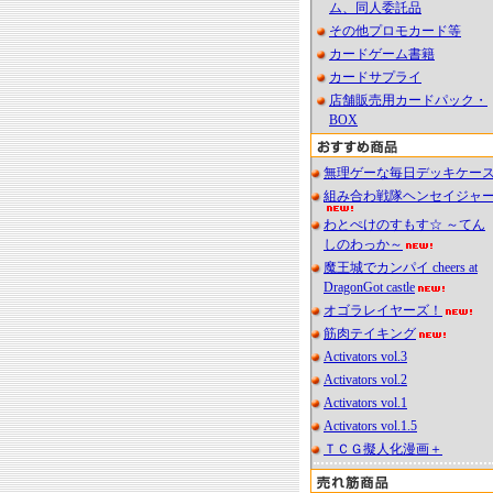
ム、同人委託品
その他プロモカード等
カードゲーム書籍
カードサプライ
店舗販売用カードパック・
BOX
無理ゲーな毎日デッキケー
組み合わ戦隊ヘンセイジャ
わとぺけのすもす☆ ～てん
しのわっか～
魔王城でカンパイ cheers at
DragonGot castle
オゴラレイヤーズ！
筋肉テイキング
Activators vol.3
Activators vol.2
Activators vol.1
Activators vol.1.5
ＴＣＧ擬人化漫画＋