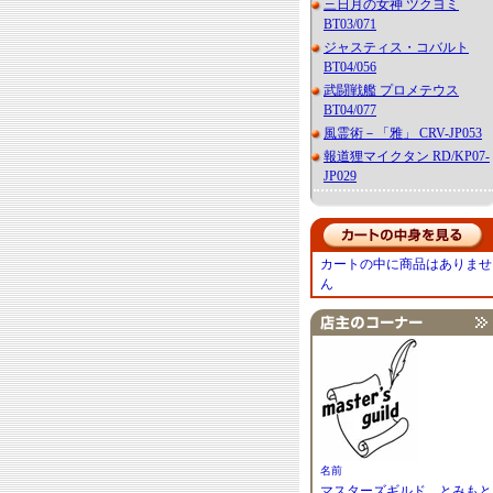
三日月の女神 ツクヨミ
BT03/071
ジャスティス・コバルト
BT04/056
武闘戦艦 プロメテウス
BT04/077
風霊術－「雅」 CRV-JP053
報道狸マイクタン RD/KP07-
JP029
カートの中に商品はありませ
ん
名前
マスターズギルド とみもと