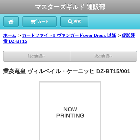
マスターズギルド 通販部
カート
検索
ホーム
＞
カードファイト!! ヴァンガードover Dress 以降
＞
虚影襲
雷 DZ-BT15
前の商品へ
次の商品へ
業炎竜皇 ヴィルベイル・ケーニッヒ DZ-BT15/001