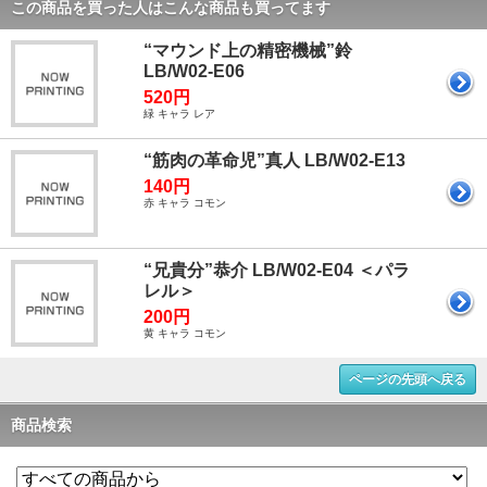
この商品を買った人はこんな商品も買ってます
“マウンド上の精密機械”鈴
LB/W02-E06
520円
緑 キャラ レア
“筋肉の革命児”真人 LB/W02-E13
140円
赤 キャラ コモン
“兄貴分”恭介 LB/W02-E04 ＜パラ
レル＞
200円
黄 キャラ コモン
ページの先頭へ戻る
商品検索