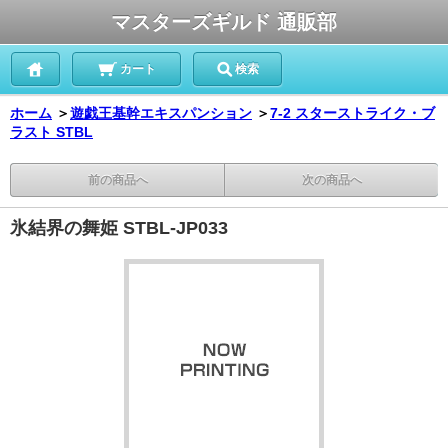
マスターズギルド 通販部
カート
検索
ホーム
＞
遊戯王基幹エキスパンション
＞
7-2 スターストライク・ブ
ラスト STBL
前の商品へ
次の商品へ
氷結界の舞姫 STBL-JP033