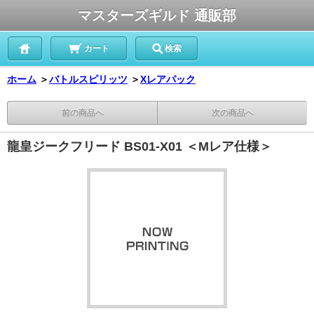
マスターズギルド 通販部
カート
検索
ホーム
＞
バトルスピリッツ
＞
Xレアパック
前の商品へ
次の商品へ
龍皇ジークフリード BS01-X01 ＜Mレア仕様＞