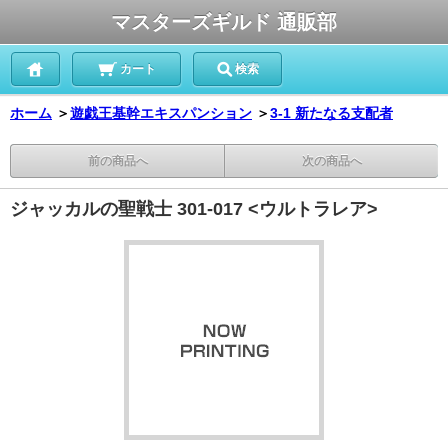
マスターズギルド 通販部
カート
検索
ホーム
＞
遊戯王基幹エキスパンション
＞
3-1 新たなる支配者
前の商品へ
次の商品へ
ジャッカルの聖戦士 301-017 <ウルトラレア>