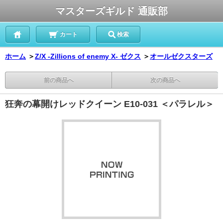
マスターズギルド 通販部
カート
検索
ホーム
＞
Z/X -Zillions of enemy X- ゼクス
＞
オールゼクスターズ
前の商品へ
次の商品へ
狂奔の幕開けレッドクイーン E10-031 ＜パラレル＞