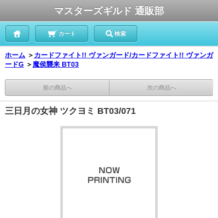
マスターズギルド 通販部
カート
検索
ホーム
＞
カードファイト!! ヴァンガード/カードファイト!! ヴァンガ
ードG
＞
魔侯襲来 BT03
前の商品へ
次の商品へ
三日月の女神 ツクヨミ BT03/071