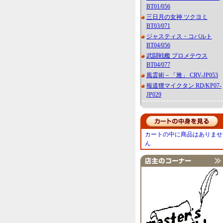
BT01/056
三日月の女神 ツクヨミ
BT03/071
ジャスティス・コバルト
BT04/056
武闘戦艦 プロメテウス
BT04/077
風霊術－「雅」 CRV-JP053
報道狸マイクタン RD/KP07-
JP029
カートの中に商品はありませ
ん