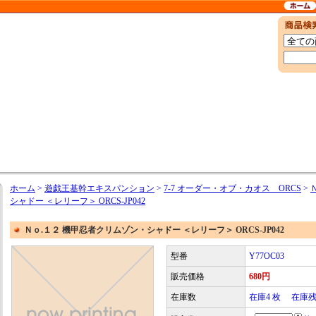
ホーム
>
遊戯王基幹エキスパンション
>
7-7 オーダー・オブ・カオス ORCS
>
シャドー ＜レリーフ＞ ORCS-JP042
Ｎｏ.１２ 機甲忍者クリムゾン・シャドー ＜レリーフ＞ ORCS-JP042
型番
Y77OC03
販売価格
680円
在庫数
在庫4 枚 在庫