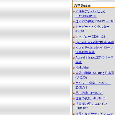
幻壊兵アシバ・ビッケ
RD/KP15-JP011
透幻郷の錦綉 RD/KP15-JP05
トーピード・クラスター
83/110
ジャブロー GD04-122
Spiritual Focus/霊的焦点 英語
Krosan Reclamation/クローサ
流再利用 英語
Aura of Silence/沈黙のオーラ
英語
Hydroblast
太陽の指輪 / Sol Ring 日本語
(U 0245)
ボルット･紫郎・バルット
25/39/Y8
熱い抱擁 P4/S08-022
世界の意思 P4/S08-075
世界樹の巫女 エレイン
BT01/047
オラクルガーディアン ニケ