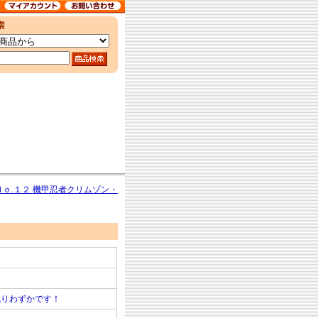
Ｎｏ.１２ 機甲忍者クリムゾン・
残りわずかです！