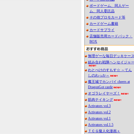
ボードゲーム、同人ゲー
ム、同人委託品
その他プロモカード等
カードゲーム書籍
カードサプライ
店舗販売用カードパック・
BOX
無理ゲーな毎日デッキケー
組み合わ戦隊ヘンセイジャ
わとぺけのすもす☆ ～てん
しのわっか～
魔王城でカンパイ cheers at
DragonGot castle
オゴラレイヤーズ！
筋肉テイキング
Activators vol.3
Activators vol.2
Activators vol.1
Activators vol.1.5
ＴＣＧ擬人化漫画＋