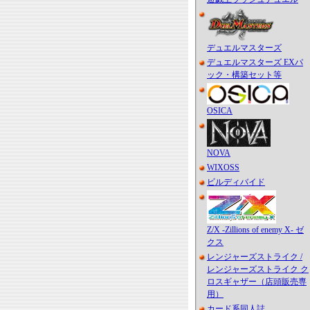
デュエルマスターズ
デュエルマスターズ EXパ
ック・構築セット等
OSICA
NOVA
WIXOSS
ビルディバイド
Z/X -Zillions of enemy X- ゼ
クス
レンジャーズストライク /
レンジャーズストライク ク
ロスギャザー（店頭販売専
用）
カード系同人誌