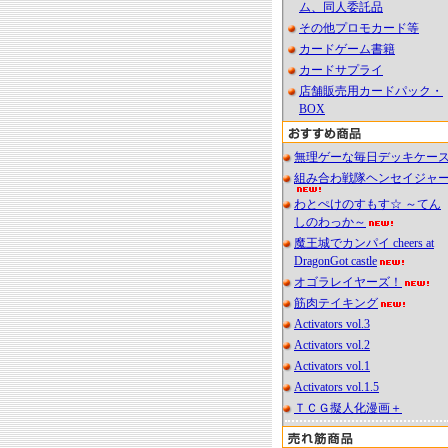
ム、同人委託品
その他プロモカード等
カードゲーム書籍
カードサプライ
店舗販売用カードパック・
BOX
無理ゲーな毎日デッキケー
組み合わ戦隊ヘンセイジャ
わとぺけのすもす☆ ～てん
しのわっか～
魔王城でカンパイ cheers at
DragonGot castle
オゴラレイヤーズ！
筋肉テイキング
Activators vol.3
Activators vol.2
Activators vol.1
Activators vol.1.5
ＴＣＧ擬人化漫画＋