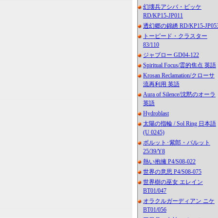
幻壊兵アシバ・ビッケ
RD/KP15-JP011
透幻郷の錦綉 RD/KP15-JP05
トーピード・クラスター
83/110
ジャブロー GD04-122
Spiritual Focus/霊的焦点 英語
Krosan Reclamation/クローサ
流再利用 英語
Aura of Silence/沈黙のオーラ
英語
Hydroblast
太陽の指輪 / Sol Ring 日本語
(U 0245)
ボルット･紫郎・バルット
25/39/Y8
熱い抱擁 P4/S08-022
世界の意思 P4/S08-075
世界樹の巫女 エレイン
BT01/047
オラクルガーディアン ニケ
BT01/056