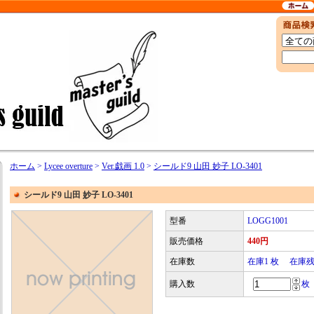
ホーム
>
Lycee overture
>
Ver.戯画 1.0
>
シールド9 山田 妙子 LO-3401
シールド9 山田 妙子 LO-3401
型番
LOGG1001
販売価格
440円
在庫数
在庫1 枚 在庫
購入数
枚