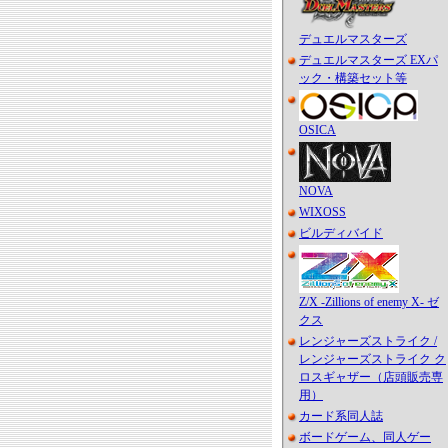
デュエルマスターズ
デュエルマスターズ EXパ
ック・構築セット等
OSICA
NOVA
WIXOSS
ビルディバイド
Z/X -Zillions of enemy X- ゼ
クス
レンジャーズストライク /
レンジャーズストライク ク
ロスギャザー（店頭販売専
用）
カード系同人誌
ボードゲーム、同人ゲー