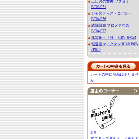
三日月の女神 ツクヨミ
BT03/071
ジャスティス・コバルト
BT04/056
武闘戦艦 プロメテウス
BT04/077
風霊術－「雅」 CRV-JP053
報道狸マイクタン RD/KP07-
JP029
カートの中に商品はありませ
ん
名前
マスターズギルド とみもと