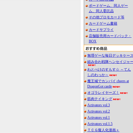
ボードゲーム、同人ゲー
ム、同人委託品
その他プロモカード等
カードゲーム書籍
カードサプライ
店舗販売用カードパック・
BOX
無理ゲーな毎日デッキケー
組み合わ戦隊ヘンセイジャ
わとぺけのすもす☆ ～てん
しのわっか～
魔王城でカンパイ cheers at
DragonGot castle
オゴラレイヤーズ！
筋肉テイキング
Activators vol.3
Activators vol.2
Activators vol.1
Activators vol.1.5
ＴＣＧ擬人化漫画＋