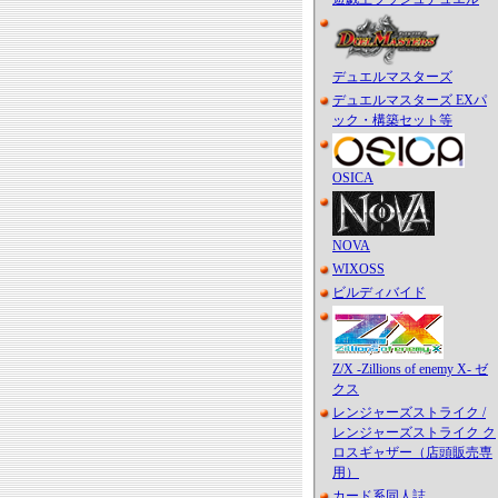
デュエルマスターズ
デュエルマスターズ EXパ
ック・構築セット等
OSICA
NOVA
WIXOSS
ビルディバイド
Z/X -Zillions of enemy X- ゼ
クス
レンジャーズストライク /
レンジャーズストライク ク
ロスギャザー（店頭販売専
用）
カード系同人誌