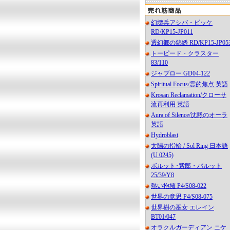
幻壊兵アシバ・ビッケ
RD/KP15-JP011
透幻郷の錦綉 RD/KP15-JP05
トーピード・クラスター
83/110
ジャブロー GD04-122
Spiritual Focus/霊的焦点 英語
Krosan Reclamation/クローサ
流再利用 英語
Aura of Silence/沈黙のオーラ
英語
Hydroblast
太陽の指輪 / Sol Ring 日本語
(U 0245)
ボルット･紫郎・バルット
25/39/Y8
熱い抱擁 P4/S08-022
世界の意思 P4/S08-075
世界樹の巫女 エレイン
BT01/047
オラクルガーディアン ニケ