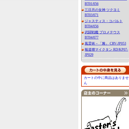
BT01/056
三日月の女神 ツクヨミ
BT03/071
ジャスティス・コバルト
BT04/056
武闘戦艦 プロメテウス
BT04/077
風霊術－「雅」 CRV-JP053
報道狸マイクタン RD/KP07-
JP029
カートの中に商品はありませ
ん