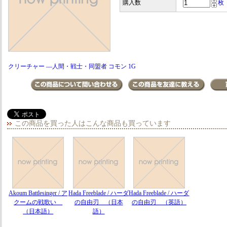
購入数
枚
クリーチャー ―人間・戦士・同盟者 コモン 1G
この商品を買った人はこんな商品も買っています
Akoum Battlesinger / ア
Hada Freeblade / ハーダ
Hada Freeblade / ハーダ
クームの戦歌い
の自由刃 （日本
の自由刃 （英語）
（日本語）
語）