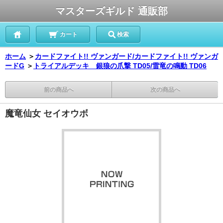
マスターズギルド 通販部
カート
検索
ホーム
＞
カードファイト!! ヴァンガード/カードファイト!! ヴァンガ
ードG
＞
トライアルデッキ 銀狼の爪撃 TD05/雷竜の鳴動 TD06
前の商品へ
次の商品へ
魔竜仙女 セイオウボ