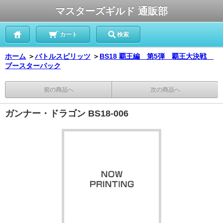
マスターズギルド 通販部
カート
検索
ホーム
＞
バトルスピリッツ
＞
BS18 覇王編 第5弾 覇王大決戦
ブースターパック
前の商品へ
次の商品へ
ガンナー・ドラゴン BS18-006