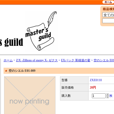
ホーム
>
Z/X -Zillions of enemy X- ゼクス
>
EXパック 英雄達の宴
>
空のシエル E01-
空のシエル E01-009
型番
ZXE0110
販売価格
20円
購入数
枚