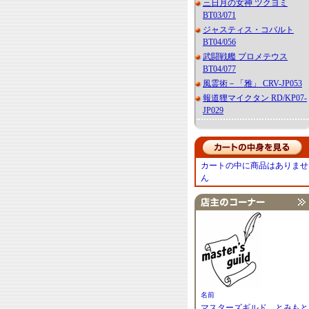
三日月の女神 ツクヨミ
BT03/071
ジャスティス・コバルト
BT04/056
武闘戦艦 プロメテウス
BT04/077
風霊術－「雅」 CRV-JP053
報道狸マイクタン RD/KP07-
JP029
カートの中に商品はありませ
ん
名前
マスターズギルド とみもと