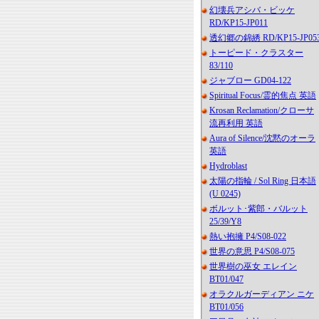
幻壊兵アシバ・ビッケ
RD/KP15-JP011
透幻郷の錦綉 RD/KP15-JP05
トーピード・クラスター
83/110
ジャブロー GD04-122
Spiritual Focus/霊的焦点 英語
Krosan Reclamation/クローサ
流再利用 英語
Aura of Silence/沈黙のオーラ
英語
Hydroblast
太陽の指輪 / Sol Ring 日本語
(U 0245)
ボルット･紫郎・バルット
25/39/Y8
熱い抱擁 P4/S08-022
世界の意思 P4/S08-075
世界樹の巫女 エレイン
BT01/047
オラクルガーディアン ニケ
BT01/056