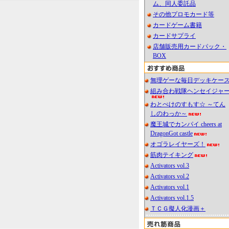
ム、同人委託品
その他プロモカード等
カードゲーム書籍
カードサプライ
店舗販売用カードパック・
BOX
無理ゲーな毎日デッキケー
組み合わ戦隊ヘンセイジャ
わとぺけのすもす☆ ～てん
しのわっか～
魔王城でカンパイ cheers at
DragonGot castle
オゴラレイヤーズ！
筋肉テイキング
Activators vol.3
Activators vol.2
Activators vol.1
Activators vol.1.5
ＴＣＧ擬人化漫画＋