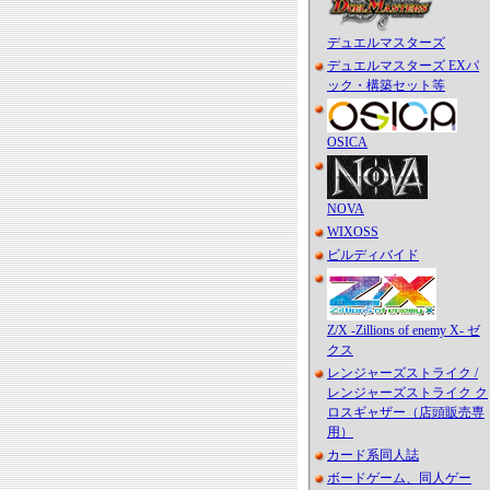
デュエルマスターズ
デュエルマスターズ EXパ
ック・構築セット等
OSICA
NOVA
WIXOSS
ビルディバイド
Z/X -Zillions of enemy X- ゼ
クス
レンジャーズストライク /
レンジャーズストライク ク
ロスギャザー（店頭販売専
用）
カード系同人誌
ボードゲーム、同人ゲー