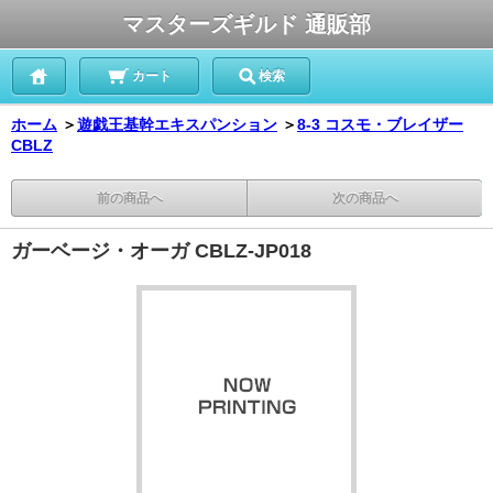
マスターズギルド 通販部
カート
検索
ホーム
＞
遊戯王基幹エキスパンション
＞
8-3 コスモ・ブレイザー
CBLZ
前の商品へ
次の商品へ
ガーベージ・オーガ CBLZ-JP018