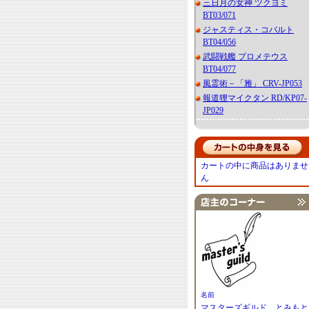
三日月の女神 ツクヨミ
BT03/071
ジャスティス・コバルト
BT04/056
武闘戦艦 プロメテウス
BT04/077
風霊術－「雅」 CRV-JP053
報道狸マイクタン RD/KP07-
JP029
カートの中に商品はありませ
ん
名前
マスターズギルド とみもと