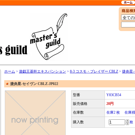
ホーム
>
遊戯王基幹エキスパンション
>
8-3 コスモ・ブレイザー CBLZ
>
捷炎星-セ
捷炎星-セイヴン CBLZ-JP022
型番
Y83CB54
販売価格
20円
在庫数
在庫2 枚 在庫
購入数
枚