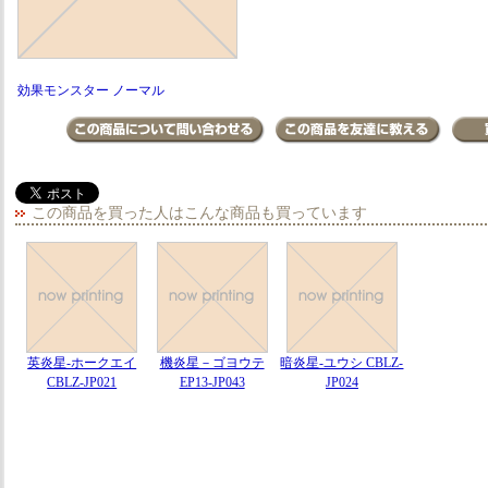
効果モンスター ノーマル
この商品を買った人はこんな商品も買っています
英炎星-ホークエイ
機炎星－ゴヨウテ
暗炎星-ユウシ CBLZ-
CBLZ-JP021
EP13-JP043
JP024