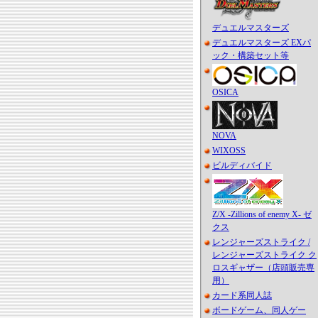
デュエルマスターズ
デュエルマスターズ EXパ
ック・構築セット等
OSICA
NOVA
WIXOSS
ビルディバイド
Z/X -Zillions of enemy X- ゼ
クス
レンジャーズストライク /
レンジャーズストライク ク
ロスギャザー（店頭販売専
用）
カード系同人誌
ボードゲーム、同人ゲー