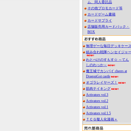
ム、同人委託品
その他プロモカード等
カードゲーム書籍
カードサプライ
店舗販売用カードパック・
BOX
無理ゲーな毎日デッキケー
組み合わ戦隊ヘンセイジャ
わとぺけのすもす☆ ～てん
しのわっか～
魔王城でカンパイ cheers at
DragonGot castle
オゴラレイヤーズ！
筋肉テイキング
Activators vol.3
Activators vol.2
Activators vol.1
Activators vol.1.5
ＴＣＧ擬人化漫画＋