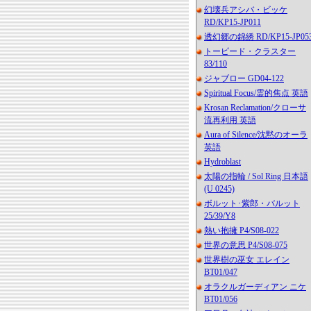
幻壊兵アシバ・ビッケ
RD/KP15-JP011
透幻郷の錦綉 RD/KP15-JP05
トーピード・クラスター
83/110
ジャブロー GD04-122
Spiritual Focus/霊的焦点 英語
Krosan Reclamation/クローサ
流再利用 英語
Aura of Silence/沈黙のオーラ
英語
Hydroblast
太陽の指輪 / Sol Ring 日本語
(U 0245)
ボルット･紫郎・バルット
25/39/Y8
熱い抱擁 P4/S08-022
世界の意思 P4/S08-075
世界樹の巫女 エレイン
BT01/047
オラクルガーディアン ニケ
BT01/056