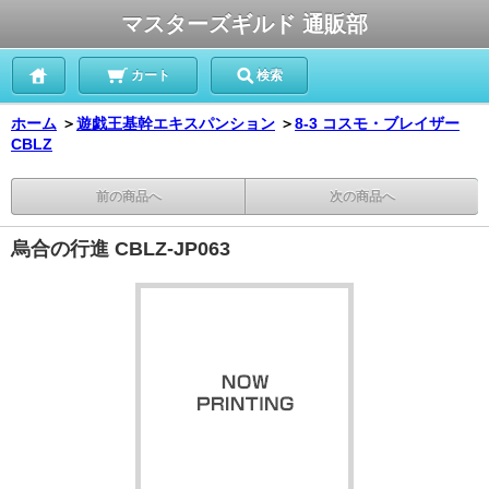
マスターズギルド 通販部
カート
検索
ホーム
＞
遊戯王基幹エキスパンション
＞
8-3 コスモ・ブレイザー
CBLZ
前の商品へ
次の商品へ
烏合の行進 CBLZ-JP063