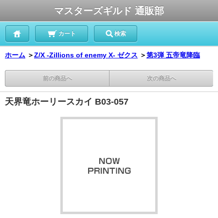
マスターズギルド 通販部
カート
検索
ホーム
＞
Z/X -Zillions of enemy X- ゼクス
＞
第3弾 五帝竜降臨
前の商品へ
次の商品へ
天界竜ホーリースカイ B03-057