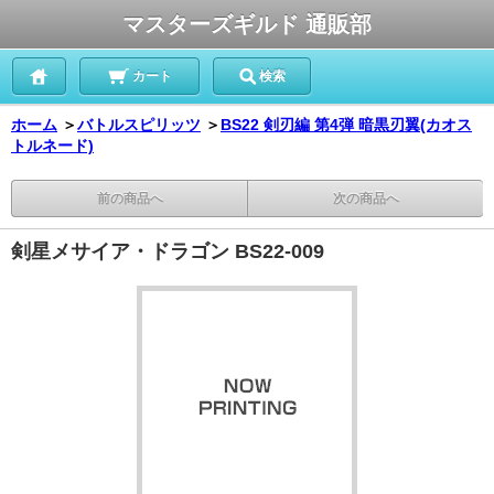
マスターズギルド 通販部
カート
検索
ホーム
＞
バトルスピリッツ
＞
BS22 剣刃編 第4弾 暗黒刃翼(カオス
トルネード)
前の商品へ
次の商品へ
剣星メサイア・ドラゴン BS22-009