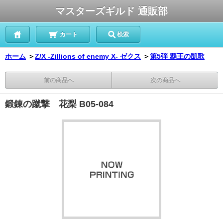
マスターズギルド 通販部
カート
検索
ホーム
＞
Z/X -Zillions of enemy X- ゼクス
＞
第5弾 覇王の凱歌
前の商品へ
次の商品へ
鍛錬の蹴撃 花梨 B05-084