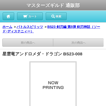
マスターズギルド 通販部
カート
検索
ホーム
＞
バトルスピリッツ
＞
BS23 剣刃編 第5弾 剣刃神話（ソー
ド･ディステニィー）
前の商品へ
次の商品へ
星雲竜アンドロメダ・ドラゴン BS23-008