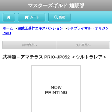
マスターズギルド 通販部
カート
検索
ホーム
＞
遊戯王基幹エキスパンション
＞
8-8 プライマル・オリジン
PRIO
前の商品へ
次の商品へ
武神姫－アマテラス PRIO-JP052 ＜ウルトラレア＞