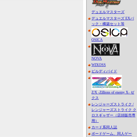
デュエルマスターズ
デュエルマスターズ EXパ
ック・構築セット等
OSICA
NOVA
WIXOSS
ビルディバイド
Z/X -Zillions of enemy X- ゼ
クス
レンジャーズストライク /
レンジャーズストライク ク
ロスギャザー（店頭販売専
用）
カード系同人誌
ボードゲーム、同人ゲー