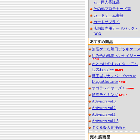
ム、同人委託品
その他プロモカード等
カードゲーム書籍
カードサプライ
店舗販売用カードパック・
BOX
無理ゲーな毎日デッキケー
組み合わ戦隊ヘンセイジャ
わとぺけのすもす☆ ～てん
しのわっか～
魔王城でカンパイ cheers at
DragonGot castle
オゴラレイヤーズ！
筋肉テイキング
Activators vol.3
Activators vol.2
Activators vol.1
Activators vol.1.5
ＴＣＧ擬人化漫画＋