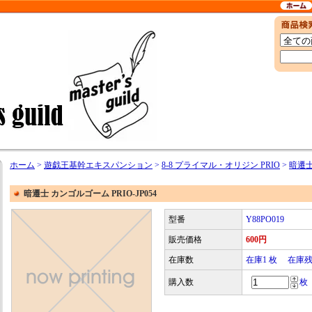
ホーム
>
遊戯王基幹エキスパンション
>
8-8 プライマル・オリジン PRIO
>
暗遷士
暗遷士 カンゴルゴーム PRIO-JP054
型番
Y88PO019
販売価格
600円
在庫数
在庫1 枚 在庫
購入数
枚