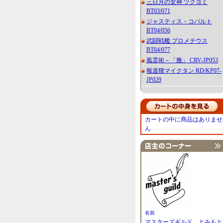
三日月の女神 ツクヨミ
BT03/071
ジャスティス・コバルト
BT04/056
武闘戦艦 プロメテウス
BT04/077
風霊術－「雅」 CRV-JP053
報道狸マイクタン RD/KP07-
JP029
カートの中に商品はありませ
ん
名前
マスターズギルド とみもと