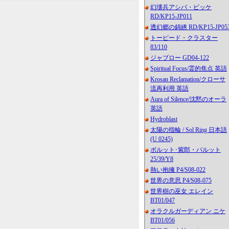
幻壊兵アシバ・ビッケ
RD/KP15-JP011
透幻郷の錦綉 RD/KP15-JP05
トーピード・クラスター
83/110
ジャブロー GD04-122
Spiritual Focus/霊的焦点 英語
Krosan Reclamation/クローサ
流再利用 英語
Aura of Silence/沈黙のオーラ
英語
Hydroblast
太陽の指輪 / Sol Ring 日本語
(U 0245)
ボルット･紫郎・バルット
25/39/Y8
熱い抱擁 P4/S08-022
世界の意思 P4/S08-075
世界樹の巫女 エレイン
BT01/047
オラクルガーディアン ニケ
BT01/056