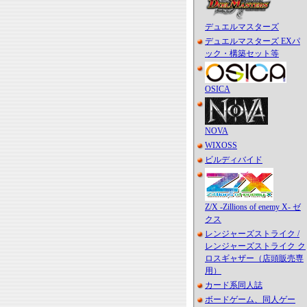
デュエルマスターズ
デュエルマスターズ EXパ
ック・構築セット等
OSICA
NOVA
WIXOSS
ビルディバイド
Z/X -Zillions of enemy X- ゼ
クス
レンジャーズストライク /
レンジャーズストライク ク
ロスギャザー（店頭販売専
用）
カード系同人誌
ボードゲーム、同人ゲー