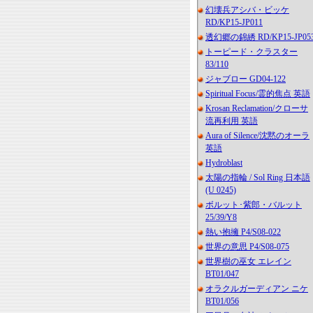
幻壊兵アシバ・ビッケ
RD/KP15-JP011
透幻郷の錦綉 RD/KP15-JP05
トーピード・クラスター
83/110
ジャブロー GD04-122
Spiritual Focus/霊的焦点 英語
Krosan Reclamation/クローサ
流再利用 英語
Aura of Silence/沈黙のオーラ
英語
Hydroblast
太陽の指輪 / Sol Ring 日本語
(U 0245)
ボルット･紫郎・バルット
25/39/Y8
熱い抱擁 P4/S08-022
世界の意思 P4/S08-075
世界樹の巫女 エレイン
BT01/047
オラクルガーディアン ニケ
BT01/056