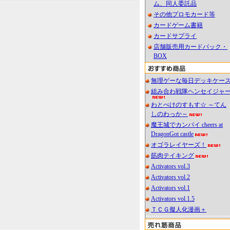
ム、同人委託品
その他プロモカード等
カードゲーム書籍
カードサプライ
店舗販売用カードパック・
BOX
無理ゲーな毎日デッキケー
組み合わ戦隊ヘンセイジャ
わとぺけのすもす☆ ～てん
しのわっか～
魔王城でカンパイ cheers at
DragonGot castle
オゴラレイヤーズ！
筋肉テイキング
Activators vol.3
Activators vol.2
Activators vol.1
Activators vol.1.5
ＴＣＧ擬人化漫画＋