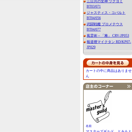
三日月の女神 ツクヨミ
BT03/071
ジャスティス・コバルト
BT04/056
武闘戦艦 プロメテウス
BT04/077
風霊術－「雅」 CRV-JP053
報道狸マイクタン RD/KP07-
JP029
カートの中に商品はありませ
ん
名前
マスターズギルド とみもと