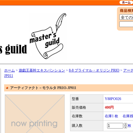
ホーム
>
遊戯王基幹エキスパンション
>
8-8 プライマル・オリジン PRIO
>
アーテ
JP011
アーティファクト－モラルタ PRIO-JP011
型番
Y88PO026
販売価格
400円
在庫数
在庫1 枚 在庫
購入数
枚