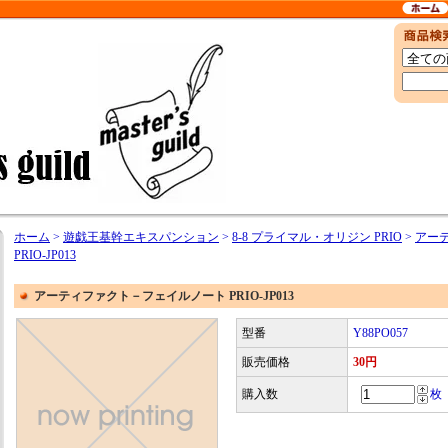
ホーム
>
遊戯王基幹エキスパンション
>
8-8 プライマル・オリジン PRIO
>
アー
PRIO-JP013
アーティファクト－フェイルノート PRIO-JP013
型番
Y88PO057
販売価格
30円
購入数
枚