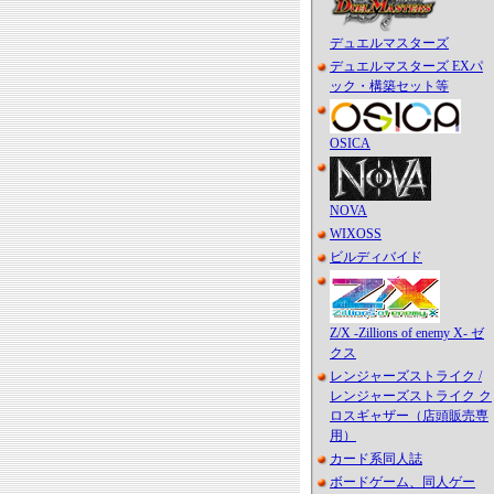
デュエルマスターズ
デュエルマスターズ EXパ
ック・構築セット等
OSICA
NOVA
WIXOSS
ビルディバイド
Z/X -Zillions of enemy X- ゼ
クス
レンジャーズストライク /
レンジャーズストライク ク
ロスギャザー（店頭販売専
用）
カード系同人誌
ボードゲーム、同人ゲー