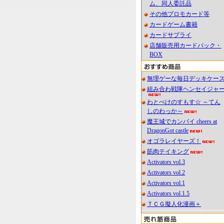
ム、同人委託品
その他プロモカード等
カードゲーム書籍
カードサプライ
店舗販売用カードパック・
BOX
無理ゲーな毎日デッキケー
組み合わ戦隊ヘンセイジャ
わとぺけのすもす☆ ～てん
しのわっか～
魔王城でカンパイ cheers at
DragonGot castle
オゴラレイヤーズ！
筋肉テイキング
Activators vol.3
Activators vol.2
Activators vol.1
Activators vol.1.5
ＴＣＧ擬人化漫画＋