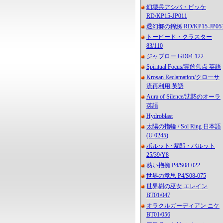
幻壊兵アシバ・ビッケ
RD/KP15-JP011
透幻郷の錦綉 RD/KP15-JP05
トーピード・クラスター
83/110
ジャブロー GD04-122
Spiritual Focus/霊的焦点 英語
Krosan Reclamation/クローサ
流再利用 英語
Aura of Silence/沈黙のオーラ
英語
Hydroblast
太陽の指輪 / Sol Ring 日本語
(U 0245)
ボルット･紫郎・バルット
25/39/Y8
熱い抱擁 P4/S08-022
世界の意思 P4/S08-075
世界樹の巫女 エレイン
BT01/047
オラクルガーディアン ニケ
BT01/056