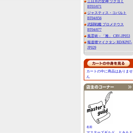
三日月の女神 ツクヨミ
BT03/071
ジャスティス・コバルト
BT04/056
武闘戦艦 プロメテウス
BT04/077
風霊術－「雅」 CRV-JP053
報道狸マイクタン RD/KP07-
JP029
カートの中に商品はありませ
ん
名前
マスターズギルド とみもと