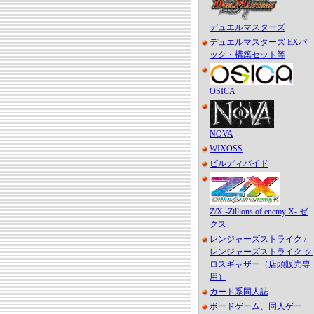
デュエルマスターズ
デュエルマスターズ EXパ
ック・構築セット等
OSICA
NOVA
WIXOSS
ビルディバイド
Z/X -Zillions of enemy X- ゼ
クス
レンジャーズストライク /
レンジャーズストライク ク
ロスギャザー（店頭販売専
用）
カード系同人誌
ボードゲーム、同人ゲー