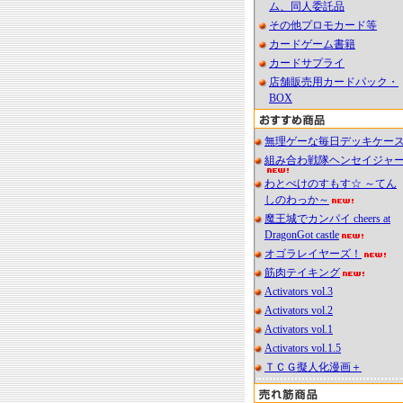
ム、同人委託品
その他プロモカード等
カードゲーム書籍
カードサプライ
店舗販売用カードパック・
BOX
無理ゲーな毎日デッキケー
組み合わ戦隊ヘンセイジャ
わとぺけのすもす☆ ～てん
しのわっか～
魔王城でカンパイ cheers at
DragonGot castle
オゴラレイヤーズ！
筋肉テイキング
Activators vol.3
Activators vol.2
Activators vol.1
Activators vol.1.5
ＴＣＧ擬人化漫画＋