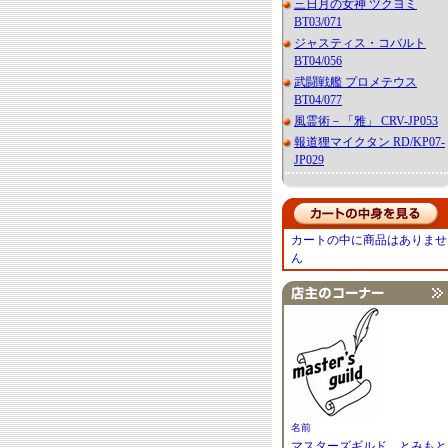
三日月の女神 ツクヨミ
BT03/071
ジャスティス・コバルト
BT04/056
武闘戦艦 プロメテウス
BT04/077
風霊術－「雅」 CRV-JP053
報道狸マイクタン RD/KP07-
JP029
カートの中に商品はありませ
ん
名前
マスターズギルド とみもと