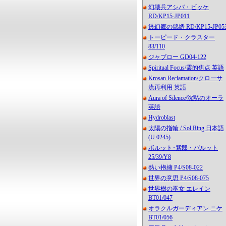
幻壊兵アシバ・ビッケ
RD/KP15-JP011
透幻郷の錦綉 RD/KP15-JP05
トーピード・クラスター
83/110
ジャブロー GD04-122
Spiritual Focus/霊的焦点 英語
Krosan Reclamation/クローサ
流再利用 英語
Aura of Silence/沈黙のオーラ
英語
Hydroblast
太陽の指輪 / Sol Ring 日本語
(U 0245)
ボルット･紫郎・バルット
25/39/Y8
熱い抱擁 P4/S08-022
世界の意思 P4/S08-075
世界樹の巫女 エレイン
BT01/047
オラクルガーディアン ニケ
BT01/056