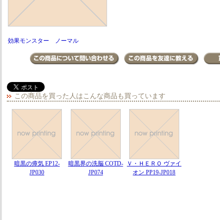
効果モンスター ノーマル
この商品を買った人はこんな商品も買っています
暗黒の瘴気 EP12-
暗黒界の洗脳 COTD-
Ｖ・ＨＥＲＯ ヴァイ
JP030
JP074
オン PP19-JP018