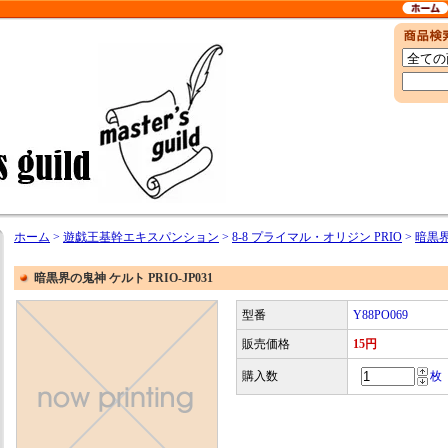
ホーム
>
遊戯王基幹エキスパンション
>
8-8 プライマル・オリジン PRIO
>
暗黒界
暗黒界の鬼神 ケルト PRIO-JP031
型番
Y88PO069
販売価格
15円
購入数
枚