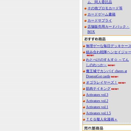
ム、同人委託品
その他プロモカード等
カードゲーム書籍
カードサプライ
店舗販売用カードパック・
BOX
無理ゲーな毎日デッキケー
組み合わ戦隊ヘンセイジャ
わとぺけのすもす☆ ～てん
しのわっか～
魔王城でカンパイ cheers at
DragonGot castle
オゴラレイヤーズ！
筋肉テイキング
Activators vol.3
Activators vol.2
Activators vol.1
Activators vol.1.5
ＴＣＧ擬人化漫画＋