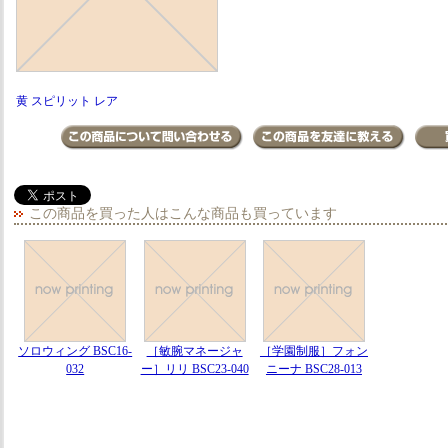
黄 スピリット レア
この商品を買った人はこんな商品も買っています
ソロウィング BSC16-
［敏腕マネージャ
［学園制服］フォン
032
ー］リリ BSC23-040
ニーナ BSC28-013