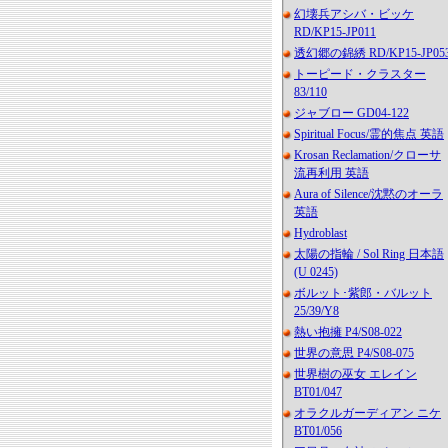
幻壊兵アシバ・ビッケ
RD/KP15-JP011
透幻郷の錦綉 RD/KP15-JP05
トーピード・クラスター
83/110
ジャブロー GD04-122
Spiritual Focus/霊的焦点 英語
Krosan Reclamation/クローサ
流再利用 英語
Aura of Silence/沈黙のオーラ
英語
Hydroblast
太陽の指輪 / Sol Ring 日本語
(U 0245)
ボルット･紫郎・バルット
25/39/Y8
熱い抱擁 P4/S08-022
世界の意思 P4/S08-075
世界樹の巫女 エレイン
BT01/047
オラクルガーディアン ニケ
BT01/056