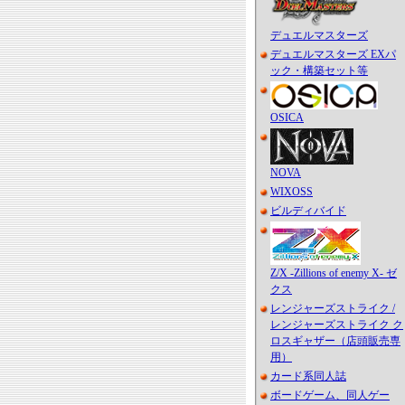
デュエルマスターズ
デュエルマスターズ EXパ
ック・構築セット等
OSICA
NOVA
WIXOSS
ビルディバイド
Z/X -Zillions of enemy X- ゼ
クス
レンジャーズストライク /
レンジャーズストライク ク
ロスギャザー（店頭販売専
用）
カード系同人誌
ボードゲーム、同人ゲー