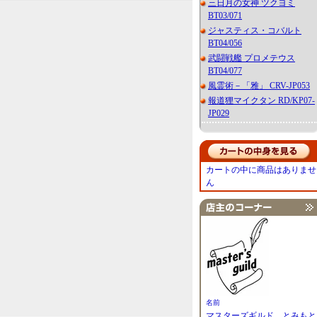
三日月の女神 ツクヨミ
BT03/071
ジャスティス・コバルト
BT04/056
武闘戦艦 プロメテウス
BT04/077
風霊術－「雅」 CRV-JP053
報道狸マイクタン RD/KP07-
JP029
カートの中に商品はありませ
ん
名前
マスターズギルド とみもと