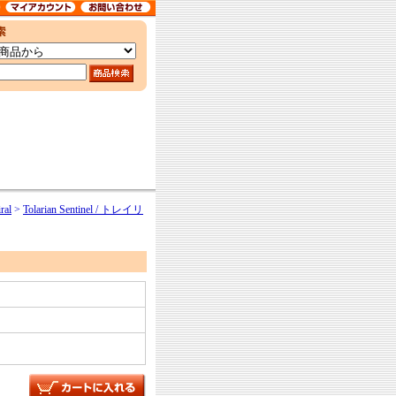
al
>
Tolarian Sentinel / トレイリ