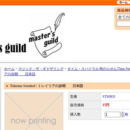
ホーム
>
マジック：ザ・ギャザリング
>
タイム・スパイラル 時のらせん/Time Spir
アの歩哨 日本語
Tolarian Sentinel / トレイリアの歩哨 日本語
型番
STS093J
販売価格
15円
購入数
枚