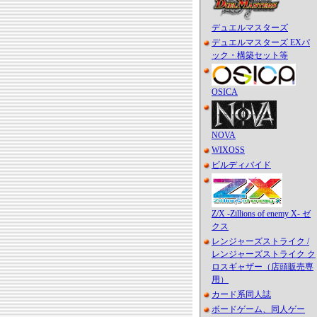
デュエルマスターズ
デュエルマスターズ EXパ
ック・構築セット等
OSICA
NOVA
WIXOSS
ビルディバイド
Z/X -Zillions of enemy X- ゼ
クス
レンジャーズストライク /
レンジャーズストライク ク
ロスギャザー（店頭販売専
用）
カード系同人誌
ボードゲーム、同人ゲー