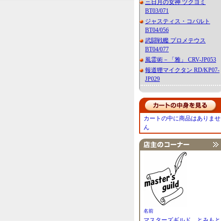
三日月の女神 ツクヨミ
BT03/071
ジャスティス・コバルト
BT04/056
武闘戦艦 プロメテウス
BT04/077
風霊術－「雅」 CRV-JP053
報道狸マイクタン RD/KP07-
JP029
カートの中に商品はありませ
ん
名前
マスターズギルド とみもと