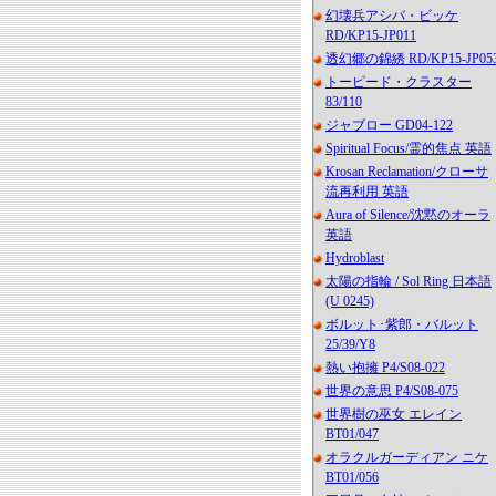
幻壊兵アシバ・ビッケ
RD/KP15-JP011
透幻郷の錦綉 RD/KP15-JP05
トーピード・クラスター
83/110
ジャブロー GD04-122
Spiritual Focus/霊的焦点 英語
Krosan Reclamation/クローサ
流再利用 英語
Aura of Silence/沈黙のオーラ
英語
Hydroblast
太陽の指輪 / Sol Ring 日本語
(U 0245)
ボルット･紫郎・バルット
25/39/Y8
熱い抱擁 P4/S08-022
世界の意思 P4/S08-075
世界樹の巫女 エレイン
BT01/047
オラクルガーディアン ニケ
BT01/056