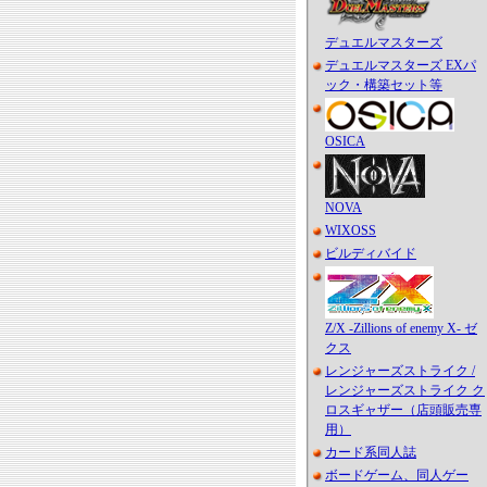
デュエルマスターズ
デュエルマスターズ EXパ
ック・構築セット等
OSICA
NOVA
WIXOSS
ビルディバイド
Z/X -Zillions of enemy X- ゼ
クス
レンジャーズストライク /
レンジャーズストライク ク
ロスギャザー（店頭販売専
用）
カード系同人誌
ボードゲーム、同人ゲー