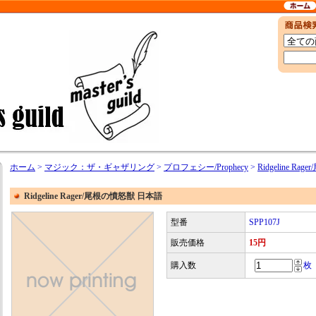
ホーム
>
マジック：ザ・ギャザリング
>
プロフェシー/Prophecy
>
Ridgeline R
Ridgeline Rager/尾根の憤怒獣 日本語
型番
SPP107J
販売価格
15円
購入数
枚