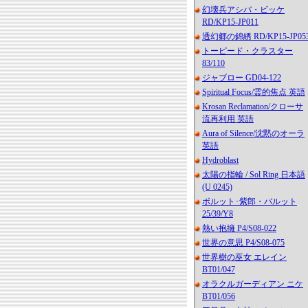
幻壊兵アシバ・ビッケ
RD/KP15-JP011
透幻郷の錦綉 RD/KP15-JP05
トーピード・クラスター
83/110
ジャブロー GD04-122
Spiritual Focus/霊的焦点 英語
Krosan Reclamation/クローサ
流再利用 英語
Aura of Silence/沈黙のオーラ
英語
Hydroblast
太陽の指輪 / Sol Ring 日本語
(U 0245)
ボルット･紫郎・バルット
25/39/Y8
熱い抱擁 P4/S08-022
世界の意思 P4/S08-075
世界樹の巫女 エレイン
BT01/047
オラクルガーディアン ニケ
BT01/056