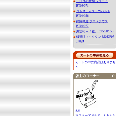
三日月の女神 ツクヨミ
BT03/071
ジャスティス・コバルト
BT04/056
武闘戦艦 プロメテウス
BT04/077
風霊術－「雅」 CRV-JP053
報道狸マイクタン RD/KP07-
JP029
カートの中に商品はありませ
ん
名前
マスターズギルド とみもと