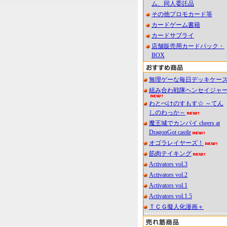
ム、同人委託品
その他プロモカード等
カードゲーム書籍
カードサプライ
店舗販売用カードパック・
BOX
無理ゲーな毎日デッキケー
組み合わ戦隊ヘンセイジャ
わとぺけのすもす☆ ～てん
しのわっか～
魔王城でカンパイ cheers at
DragonGot castle
オゴラレイヤーズ！
筋肉テイキング
Activators vol.3
Activators vol.2
Activators vol.1
Activators vol.1.5
ＴＣＧ擬人化漫画＋