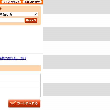
ager/尾根の憤怒獣 日本語