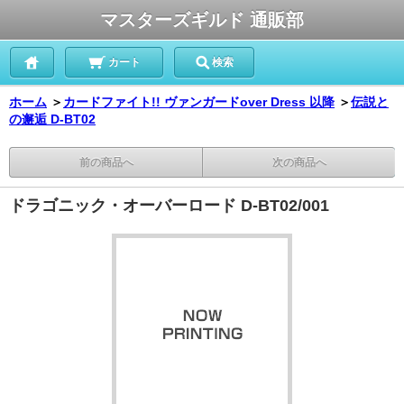
マスターズギルド 通販部
カート
検索
ホーム
＞
カードファイト!! ヴァンガードover Dress 以降
＞
伝説と
の邂逅 D-BT02
前の商品へ
次の商品へ
ドラゴニック・オーバーロード D-BT02/001