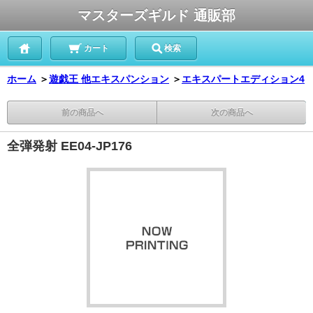
マスターズギルド 通販部
カート
検索
ホーム
＞
遊戯王 他エキスパンション
＞
エキスパートエディション4
前の商品へ
次の商品へ
全弾発射 EE04-JP176