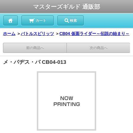
マスターズギルド 通販部
カート
検索
ホーム
＞
バトルスピリッツ
＞
CB04 仮面ライダー～伝説の始まり～
前の商品へ
次の商品へ
メ・バヂス・バ CB04-013