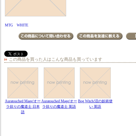
MTG WHITE
この商品を買った人はこんな商品も買っています
Auratouched Mage/オー
Auratouched Mage/オー
Bog Witch/沼の妖術使
ラ掠りの魔道士 日本
ラ掠りの魔道士 英語
い 英語
語