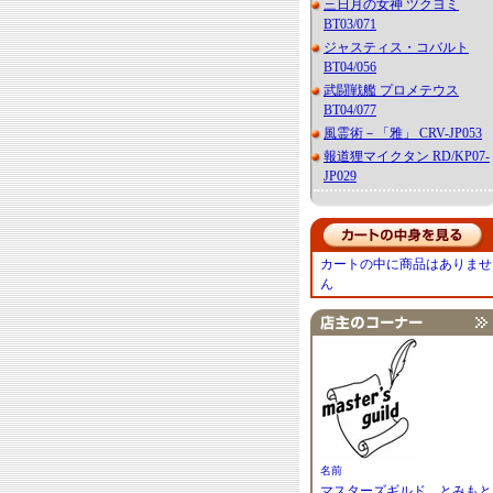
三日月の女神 ツクヨミ
BT03/071
ジャスティス・コバルト
BT04/056
武闘戦艦 プロメテウス
BT04/077
風霊術－「雅」 CRV-JP053
報道狸マイクタン RD/KP07-
JP029
カートの中に商品はありませ
ん
名前
マスターズギルド とみもと