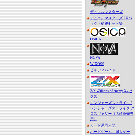
デュエルマスターズ
デュエルマスターズ EXパ
ック・構築セット等
OSICA
NOVA
WIXOSS
ビルディバイド
Z/X -Zillions of enemy X- ゼ
クス
レンジャーズストライク /
レンジャーズストライク ク
ロスギャザー（店頭販売専
用）
カード系同人誌
ボードゲーム、同人ゲー