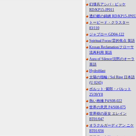
幻壊兵アシバ・ビッケ
RD/KP15-JP011
透幻郷の錦綉 RD/KP15-JP05
トーピード・クラスター
83/110
ジャブロー GD04-122
Spiritual Focus/霊的焦点 英語
Krosan Reclamation/クローサ
流再利用 英語
Aura of Silence/沈黙のオーラ
英語
Hydroblast
太陽の指輪 / Sol Ring 日本語
(U 0245)
ボルット･紫郎・バルット
25/39/Y8
熱い抱擁 P4/S08-022
世界の意思 P4/S08-075
世界樹の巫女 エレイン
BT01/047
オラクルガーディアン ニケ
BT01/056