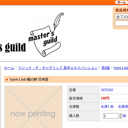
ホーム
>
マジック：ザ・ギャザリング 基本エキスパンション
>
第6版
>
Spirit 
Spirit Link/魂の絆 日本語
型番
S6T028J
販売価格
100円
在庫数
在庫1 枚 在庫
購入数
枚