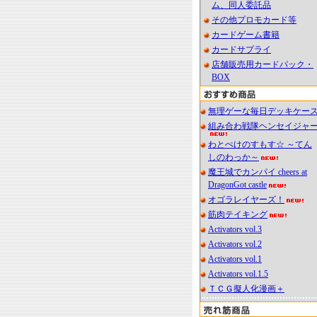
ム、同人委託品
その他プロモカード等
カードゲーム書籍
カードサプライ
店舗販売用カードパック・
BOX
無理ゲーな毎日デッキケー
組み合わ戦隊ヘンセイジャ
わとぺけのすもす☆ ～てん
しのわっか～
魔王城でカンパイ cheers at
DragonGot castle
オゴラレイヤーズ！
筋肉テイキング
Activators vol.3
Activators vol.2
Activators vol.1
Activators vol.1.5
ＴＣＧ擬人化漫画＋