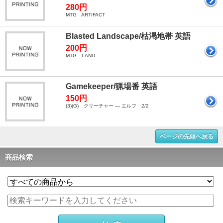
280円
MTG ARTIFACT
Blasted Landscape/枯渇地帯 英語
200円
MTG LAND
Gamekeeper/猟場番 英語
150円
(3)(G) クリーチャー ― エルフ 2/2
ページの先頭へ戻る
商品検索