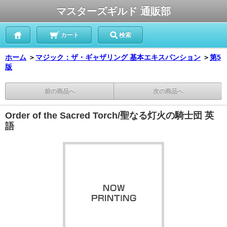
マスターズギルド 通販部
カート
検索
ホーム
＞
マジック：ザ・ギャザリング 基本エキスパンション
＞
第5
版
前の商品へ
次の商品へ
Order of the Sacred Torch/聖なる灯火の騎士団 英
語