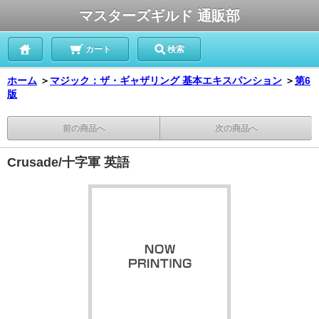
マスターズギルド 通販部
カート
検索
ホーム
＞
マジック：ザ・ギャザリング 基本エキスパンション
＞
第6
版
前の商品へ
次の商品へ
Crusade/十字軍 英語