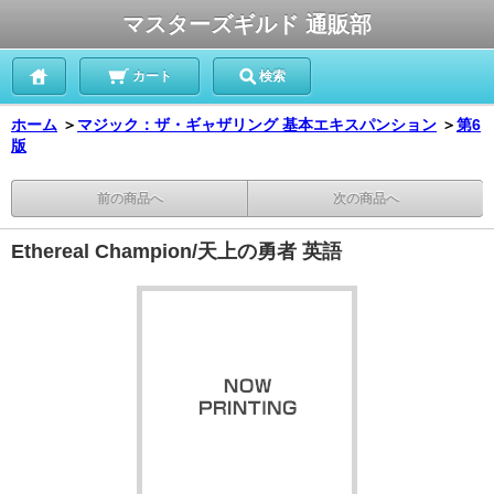
マスターズギルド 通販部
カート
検索
ホーム
＞
マジック：ザ・ギャザリング 基本エキスパンション
＞
第6
版
前の商品へ
次の商品へ
Ethereal Champion/天上の勇者 英語