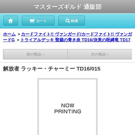
マスターズギルド 通販部
カート
検索
ホーム
＞
カードファイト!! ヴァンガード/カードファイト!! ヴァンガ
ードG
＞
トライアルデッキ 聖裁の青き炎 TD16/決意の呪縛竜 TD17
前の商品へ
次の商品へ
解放者 ラッキー・チャーミー TD16/015