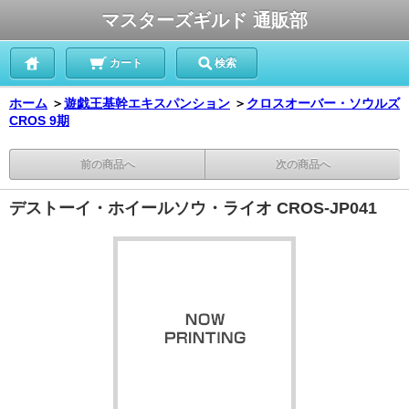
マスターズギルド 通販部
カート
検索
ホーム
＞
遊戯王基幹エキスパンション
＞
クロスオーバー・ソウルズ
CROS 9期
前の商品へ
次の商品へ
デストーイ・ホイールソウ・ライオ CROS-JP041