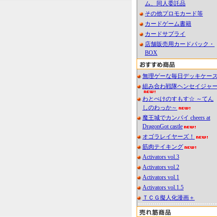
ム、同人委託品
その他プロモカード等
カードゲーム書籍
カードサプライ
店舗販売用カードパック・
BOX
無理ゲーな毎日デッキケー
組み合わ戦隊ヘンセイジャ
わとぺけのすもす☆ ～てん
しのわっか～
魔王城でカンパイ cheers at
DragonGot castle
オゴラレイヤーズ！
筋肉テイキング
Activators vol.3
Activators vol.2
Activators vol.1
Activators vol.1.5
ＴＣＧ擬人化漫画＋