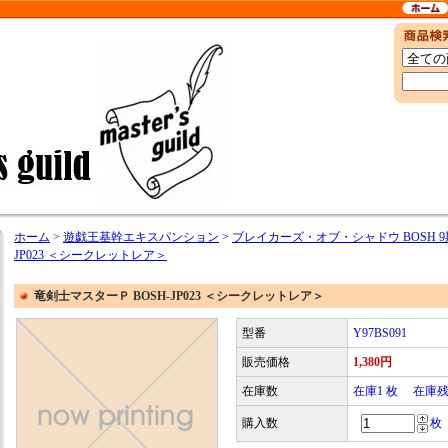
ホーム
>
遊戯王基幹エキスパンション
>
ブレイカーズ・オブ・シャドウ BOSH 9
JP023 ＜シークレットレア＞
竜剣士マスターＰ BOSH-JP023 ＜シークレットレア＞
型番
Y97BS091
販売価格
1,380円
在庫数
在庫1 枚 在庫
購入数
枚