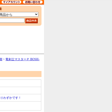
期
>
竜剣士マスターＰ BOSH-
残りわずかです！