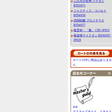
三日月の女神 ツクヨミ
BT03/071
ジャスティス・コバルト
BT04/056
武闘戦艦 プロメテウス
BT04/077
風霊術－「雅」 CRV-JP053
報道狸マイクタン RD/KP07-
JP029
カートの中に商品はありませ
ん
名前
マスターズギルド とみもと