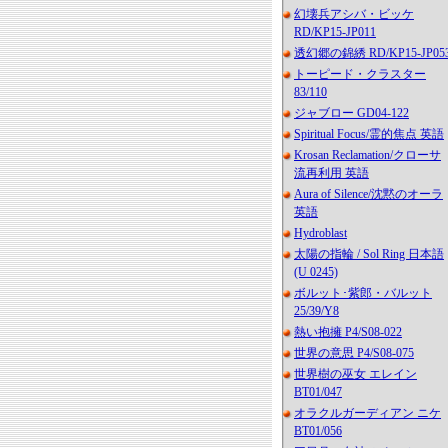
幻壊兵アシバ・ビッケ
RD/KP15-JP011
透幻郷の錦綉 RD/KP15-JP05
トーピード・クラスター
83/110
ジャブロー GD04-122
Spiritual Focus/霊的焦点 英語
Krosan Reclamation/クローサ
流再利用 英語
Aura of Silence/沈黙のオーラ
英語
Hydroblast
太陽の指輪 / Sol Ring 日本語
(U 0245)
ボルット･紫郎・バルット
25/39/Y8
熱い抱擁 P4/S08-022
世界の意思 P4/S08-075
世界樹の巫女 エレイン
BT01/047
オラクルガーディアン ニケ
BT01/056