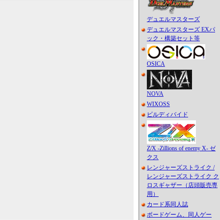
デュエルマスターズ
デュエルマスターズ EXパ
ック・構築セット等
OSICA
NOVA
WIXOSS
ビルディバイド
Z/X -Zillions of enemy X- ゼ
クス
レンジャーズストライク /
レンジャーズストライク ク
ロスギャザー（店頭販売専
用）
カード系同人誌
ボードゲーム、同人ゲー